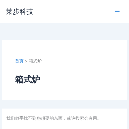
搜
跳
Main
索：
莱步科技
至
Men
内
容
首页
箱式炉
箱式炉
我们似乎找不到您想要的东西，或许搜索会有用。